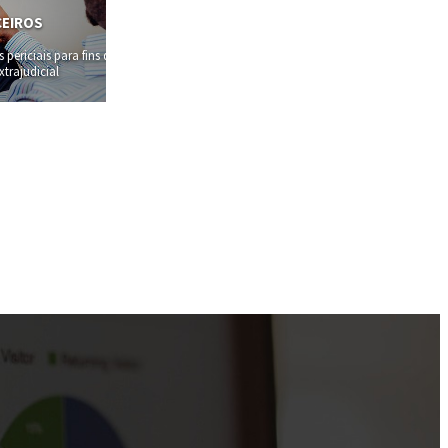
CEIROS
ericiais para fins de
trajudicial