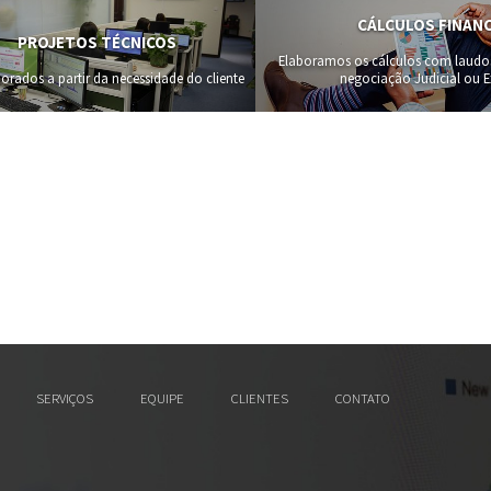
CÁLCULOS FINAN
PROJETOS TÉCNICOS
Elaboramos os cálculos com laudos p
orados a partir da necessidade do cliente
negociação Judicial ou Ex
SERVIÇOS
EQUIPE
CLIENTES
CONTATO