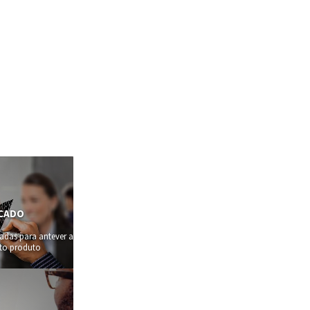
RCADO
adas para antever as
rto produto