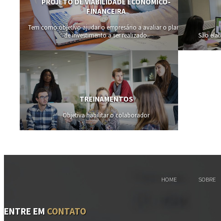
PROJETO DE VIABILIDADE ECONÔMICO-
FINANCEIRA
Tem como objetivo ajudar o empresário a avaliar o plano
de investimento a ser realizado.
São elab
TREINAMENTOS
Objetiva habilitar o colaborador
HOME
SOBRE
ENTRE EM
CONTATO